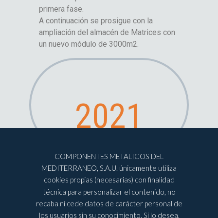
primera fase.
A continuación se prosigue con la
ampliación del almacén de Matrices con
un nuevo módulo de 3000m2.
2021
COMPONENTES METALICOS DEL
MEDITERRANEO, S.A.U. únicamente utiliza
cookies propias (necesarias) con finalidad
técnica para personalizar el contenido, no
recaba ni cede datos de carácter personal de
los usuarios sin su conocimiento. Si lo desea,